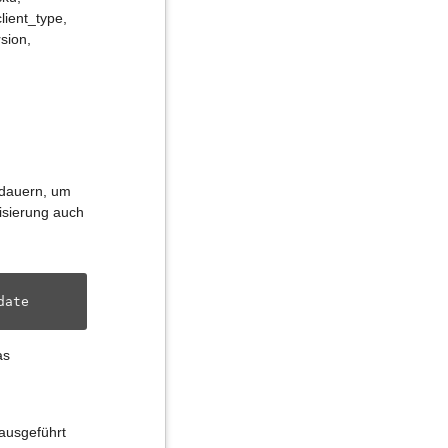
lient_type,
sion,
 dauern, um
lisierung auch
date
as
ausgeführt