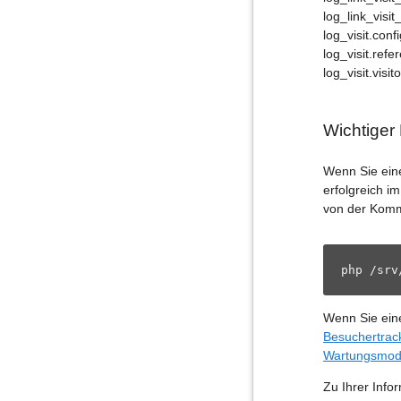
log_link_visit
log_visit.con
log_visit.refe
log_visit.visit
Wichtiger
Wenn Sie ein
erfolgreich i
von der Komm
php /srv
Wenn Sie ein
Besuchertrack
Wartungsmodu
Zu Ihrer Inf