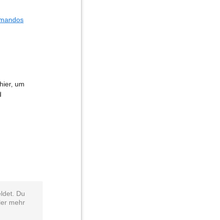
ommandos
hier, um
d
ldet. Du
ler mehr