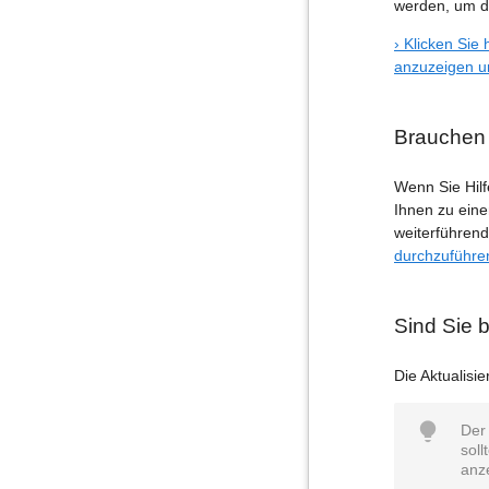
werden, um di
› Klicken Si
anzuzeigen u
Brauchen 
Wenn Sie Hil
Ihnen zu eine
weiterführen
durchzuführe
Sind Sie b
Die Aktualisi
Der 
soll
anz