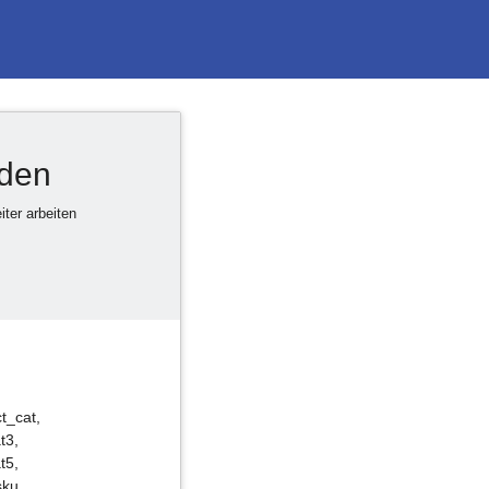
rden
ter arbeiten
t_cat,
t3,
t5,
sku,