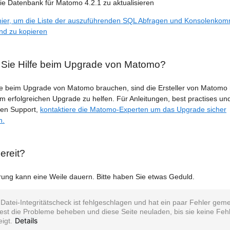
e Datenbank für Matomo 4.2.1 zu aktualisieren
e hier, um die Liste der auszuführenden SQL Abfragen und Konsolenk
nd zu kopieren
Sie Hilfe beim Upgrade von Matomo?
fe beim Upgrade von Matomo brauchen, sind die Ersteller von Matomo 
m erfolgreichen Upgrade zu helfen. Für Anleitungen, best practises un
den Support,
kontaktiere die Matomo-Experten um das Upgrade sicher
n.
ereit?
erung kann eine Weile dauern. Bitte haben Sie etwas Geduld.
Datei-Integritätscheck ist fehlgeschlagen und hat ein paar Fehler geme
test die Probleme beheben und diese Seite neuladen, bis sie keine Feh
Details
eigt.