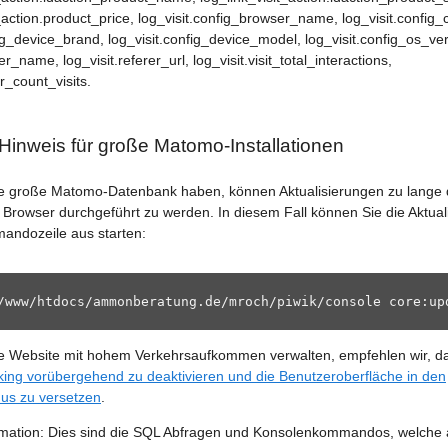
_action.product_price, log_visit.config_browser_name, log_visit.config_c
fig_device_brand, log_visit.config_device_model, log_visit.config_os_ver
rer_name, log_visit.referer_url, log_visit.visit_total_interactions,
or_count_visits.
 Hinweis für große Matomo-Installationen
e große Matomo-Datenbank haben, können Aktualisierungen zu lange
m Browser durchgeführt zu werden. In diesem Fall können Sie die Aktua
andozeile aus starten:
/www/htdocs/ammonberatung.de/mroch/piwik/console core:up
e Website mit hohem Verkehrsaufkommen verwalten, empfehlen wir, d
ing vorübergehend zu deaktivieren und die Benutzeroberfläche in den
s zu versetzen
.
ormation: Dies sind die SQL Abfragen und Konsolenkommandos, welche 