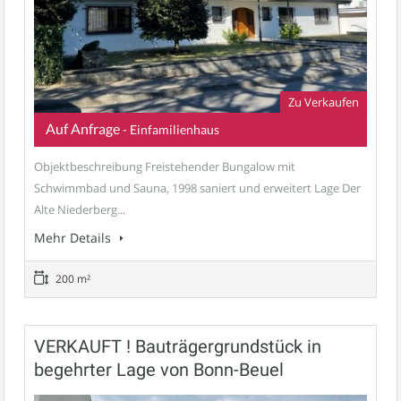
Zu Verkaufen
Auf Anfrage
- Einfamilienhaus
Objektbeschreibung Freistehender Bungalow mit
Schwimmbad und Sauna, 1998 saniert und erweitert Lage Der
Alte Niederberg...
Mehr Details
200 m²
VERKAUFT ! Bauträgergrundstück in
begehrter Lage von Bonn-Beuel