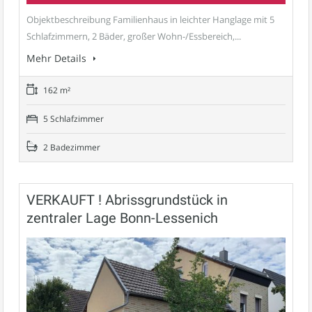
Objektbeschreibung Familienhaus in leichter Hanglage mit 5
Schlafzimmern, 2 Bäder, großer Wohn-/Essbereich,...
Mehr Details
162 m²
5 Schlafzimmer
2 Badezimmer
VERKAUFT ! Abrissgrundstück in
zentraler Lage Bonn-Lessenich