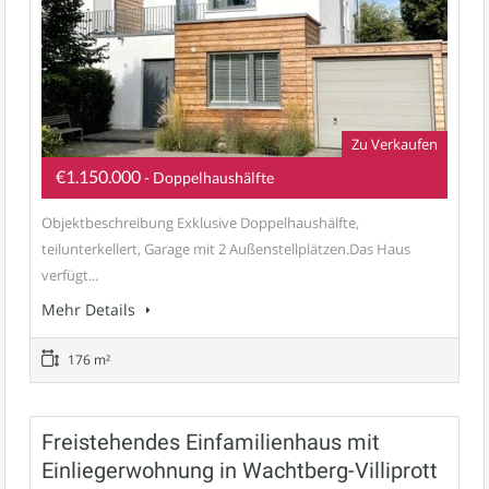
Zu Verkaufen
€1.150.000
- Doppelhaushälfte
Objektbeschreibung Exklusive Doppelhaushälfte,
teilunterkellert, Garage mit 2 Außenstellplätzen.Das Haus
verfügt...
Mehr Details
176 m²
Freistehendes Einfamilienhaus mit
Einliegerwohnung in Wachtberg-Villiprott