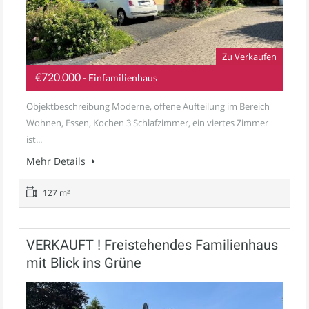
Zu Verkaufen
€720.000
- Einfamilienhaus
Objektbeschreibung Moderne, offene Aufteilung im Bereich
Wohnen, Essen, Kochen 3 Schlafzimmer, ein viertes Zimmer
ist...
Mehr Details
127 m²
VERKAUFT ! Freistehendes Familienhaus
mit Blick ins Grüne