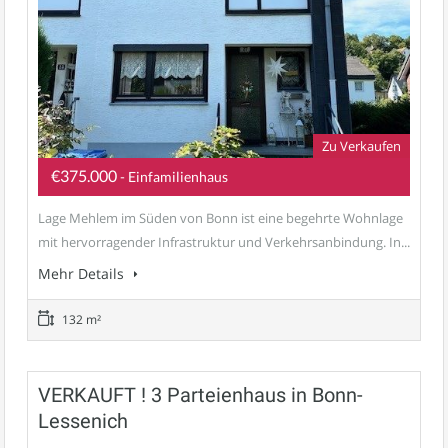
Zu Verkaufen
€375.000
- Einfamilienhaus
Lage Mehlem im Süden von Bonn ist eine begehrte Wohnlage
mit hervorragender Infrastruktur und Verkehrsanbindung. In...
Mehr Details
132 m²
VERKAUFT ! 3 Parteienhaus in Bonn-
Lessenich