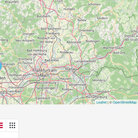
Leaflet
| ©
OpenStreetMap