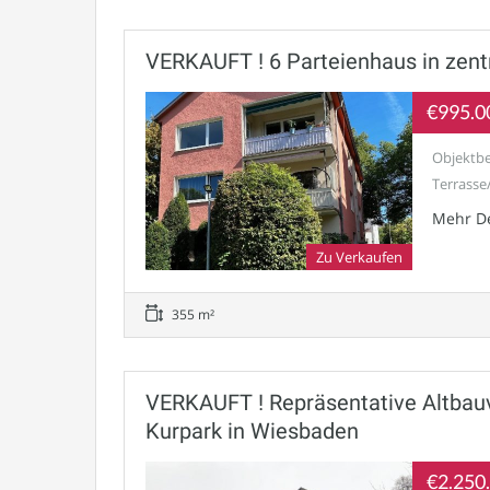
VERKAUFT ! 6 Parteienhaus in zentr
€995.0
Objektbe
Terrasse
Mehr De
Zu Verkaufen
355 m²
VERKAUFT ! Repräsentative Altbauv
Kurpark in Wiesbaden
€2.250