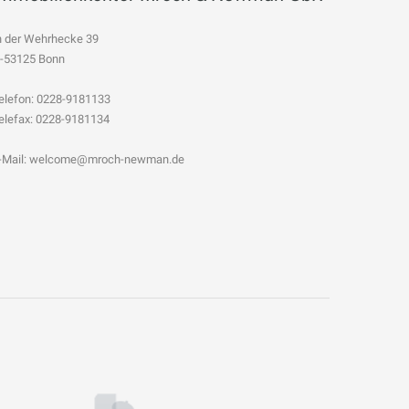
n der Wehrhecke 39
-53125 Bonn
elefon:
0228-9181133
elefax: 0228-9181134
-Mail:
welcome@mroch-newman.de