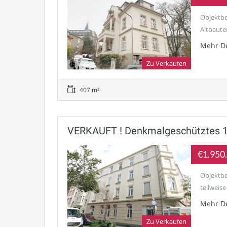
Objektbe
Altbauten
Mehr De
Zu Verkaufen
407 m²
VERKAUFT ! Denkmalgeschütztes 10
€1.950
Objektbe
teilweise
Mehr De
Zu Verkaufen